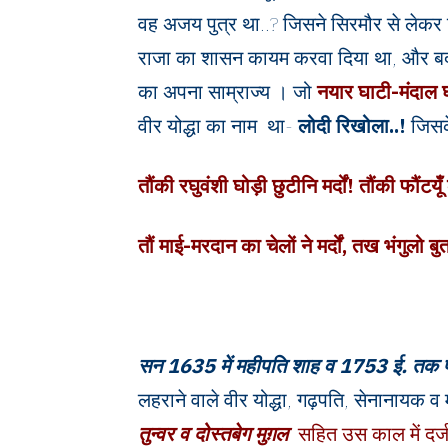
वह अजय पुत्र था..? जिसने सिरमौर से लेकर 
राजा का शासन कायम करवा दिया था, और बदले 
का अपना साम्राज्य । जो
नयार घाटी-मंदाल घ
वीर योद्धा का नाम था-
लोदी रिखोला..!
जिसके
तौंकी रघुवंशी घोड़ी छुटीनि मर्दों! तौंकी फौंटयू
तौं माई-मरदान का चेलों ने मर्दों, तख भंगुलो बु
सन 1635
में महीपति शाह व 1753
ई.
तक प
लहराने वाले वीर योद्धा, गढ़पति, सेनानायक 
तुन्वर व दोस्तबेग मुग़ल
सहित उस काल में दर्जन