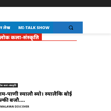
र लेख
MI-TALK SHOW
लोक कला-संस्कृति
ोक कला-संस्कृति
ाम-पाणी स्यालौ ब्यो। स्यालैकि बोई
ुल्की बजौ….
IMALAYAN DISCOVER