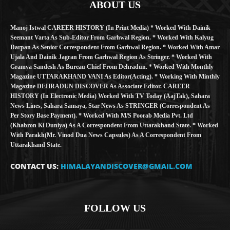
ABOUT US
Manoj Istwal CAREER HISTORY (in Print Media) * Worked With Dainik
Seemant Varta As Sub-Editor From Garhwal Region. * Worked With Kalyug
Darpan As Senior Correspondent From Garhwal Region. * Worked With Amar
Ujala And Dainik Jagran From Garhwal Region As Stringer. * Worked With
Gramya Sandesh As Bureau Chief From Dehradun. * Worked With Monthly
Magazine UTTARAKHAND VANI As Editor(Acting). * Working With Minthly
Magazine DEHRADUN DISCOVER As Associate Editor. CAREER
HISTORY (in Electronic Media) Worked With TV Today (AajTak), Sahara
News Lines, Sahara Samaya, Star News As STRINGER (Correspondent As
Per Story Base Payment). * Worked With M/S Poorab Media Pvt. Ltd
(Khabron Ki Duniya) As A Correspondent From Uttarakhand State. * Worked
With Parakh(Mr. Vinod Dua News Capsules) As A Correspondent From
Uttarakhand State.
CONTACT US:
HIMALAYANDISCOVER@GMAIL.COM
FOLLOW US