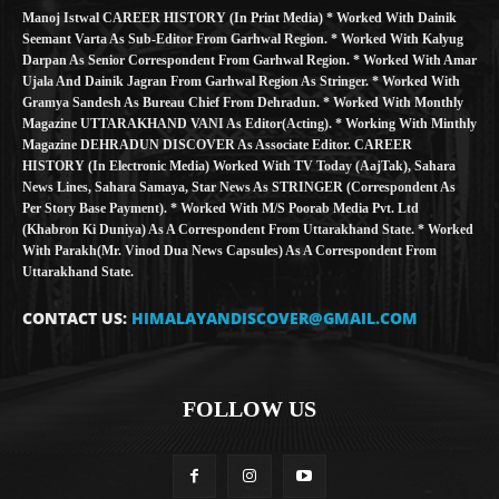
Manoj Istwal CAREER HISTORY (in Print Media) * Worked With Dainik
Seemant Varta As Sub-Editor From Garhwal Region. * Worked With Kalyug
Darpan As Senior Correspondent From Garhwal Region. * Worked With Amar
Ujala And Dainik Jagran From Garhwal Region As Stringer. * Worked With
Gramya Sandesh As Bureau Chief From Dehradun. * Worked With Monthly
Magazine UTTARAKHAND VANI As Editor(Acting). * Working With Minthly
Magazine DEHRADUN DISCOVER As Associate Editor. CAREER
HISTORY (in Electronic Media) Worked With TV Today (AajTak), Sahara
News Lines, Sahara Samaya, Star News As STRINGER (Correspondent As
Per Story Base Payment). * Worked With M/S Poorab Media Pvt. Ltd
(Khabron Ki Duniya) As A Correspondent From Uttarakhand State. * Worked
With Parakh(Mr. Vinod Dua News Capsules) As A Correspondent From
Uttarakhand State.
CONTACT US:
HIMALAYANDISCOVER@GMAIL.COM
FOLLOW US