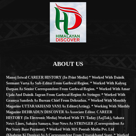
ABOUT US
Manoj Istwal CAREER HISTORY (in Print Media) * Worked With Dainik
Seemant Varta As Sub-Editor From Garhwal Region. * Worked With Kalyug
Darpan As Senior Correspondent From Garhwal Region. * Worked With Amar
Ujala And Dainik Jagran From Garhwal Region As Stringer. * Worked With
Gramya Sandesh As Bureau Chief From Dehradun. * Worked With Monthly
Magazine UTTARAKHAND VANI As Editor(Acting). * Working With Minthly
Magazine DEHRADUN DISCOVER As Associate Editor. CAREER
HISTORY (in Electronic Media) Worked With TV Today (AajTak), Sahara
News Lines, Sahara Samaya, Star News As STRINGER (Correspondent As
Per Story Base Payment). * Worked With M/S Poorab Media Pvt. Ltd
(Khabron Ki Duniya) As A Correspondent From Uttarakhand State. * Worked