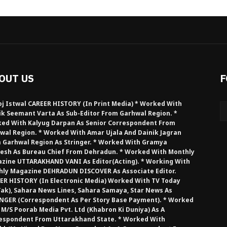
OUT US
F
j Istwal CAREER HISTORY (in Print Media) * Worked With
ik Seemant Varta As Sub-Editor From Garhwal Region. *
ed With Kalyug Darpan As Senior Correspondent From
wal Region. * Worked With Amar Ujala And Dainik Jagran
 Garhwal Region As Stringer. * Worked With Gramya
esh As Bureau Chief From Dehradun. * Worked With Monthly
zine UTTARAKHAND VANI As Editor(Acting). * Working With
hly Magazine DEHRADUN DISCOVER As Associate Editor.
ER HISTORY (in Electronic Media) Worked With TV Today
Tak), Sahara News Lines, Sahara Samaya, Star News As
NGER (Correspondent As Per Story Base Payment). * Worked
 M/S Poorab Media Pvt. Ltd (Khabron Ki Duniya) As A
espondent From Uttarakhand State. * Worked With