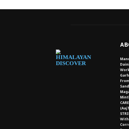
AB
Mano
Dain
Work
Garh
From
Sand
Maga
Mint
CARE
(Aaj
STRI
With
Corr