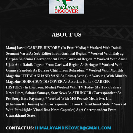
ABOUT US
Manoj Istwal CAREER HISTORY (in Print Media) * Worked With Dainik
Seemant Varta As Sub-Editor From Garhwal Region. * Worked With Kalyug
Darpan As Senior Correspondent From Garhwal Region. * Worked With Amar
Ujala And Dainik Jagran From Garhwal Region As Stringer. * Worked With
Gramya Sandesh As Bureau Chief From Dehradun. * Worked With Monthly
Magazine UTTARAKHAND VANI As Editor(Acting). * Working With Minthly
Magazine DEHRADUN DISCOVER As Associate Editor. CAREER
HISTORY (in Electronic Media) Worked With TV Today (AajTak), Sahara
News Lines, Sahara Samaya, Star News As STRINGER (Correspondent As
Per Story Base Payment). * Worked With M/S Poorab Media Pvt. Ltd
(Khabron Ki Duniya) As A Correspondent From Uttarakhand State. * Worked
With Parakh(Mr. Vinod Dua News Capsules) As A Correspondent From
Uttarakhand State.
CONTACT US:
HIMALAYANDISCOVER@GMAIL.COM