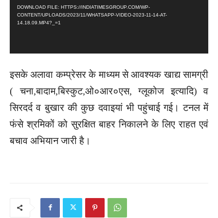
DOWNLOAD FILE: HTTPS://INDIATIMESGROUP.COM/WP-
P
CONTENT/UPLOADS/2023/11/WHATSAPP-VIDEO-2023-11-14-AT-
L
14.18.09.MP4?_=1
A
Y
E
इसके अलावा कम्प्रेसर के माध्यम से आवश्यक खाद्य सामग्री
R
( चना,बादाम,बिस्कुट,ओ०आर०एस, ग्लूकोज इत्यादि) व
सिरदर्द व बुखार की कुछ दवाइयां भी पहुंचाई गई। टनल में
फंसे श्रमिकों को सुरक्षित बाहर निकालने के लिए राहत एवं
बचाव अभियान जारी है।