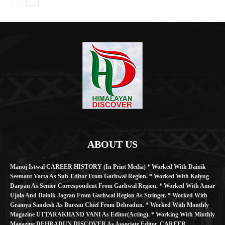
ABOUT US
Manoj Istwal CAREER HISTORY (in Print Media) * Worked With Dainik
Seemant Varta As Sub-Editor From Garhwal Region. * Worked With Kalyug
Darpan As Senior Correspondent From Garhwal Region. * Worked With Amar
Ujala And Dainik Jagran From Garhwal Region As Stringer. * Worked With
Gramya Sandesh As Bureau Chief From Dehradun. * Worked With Monthly
Magazine UTTARAKHAND VANI As Editor(Acting). * Working With Minthly
Magazine DEHRADUN DISCOVER As Associate Editor. CAREER