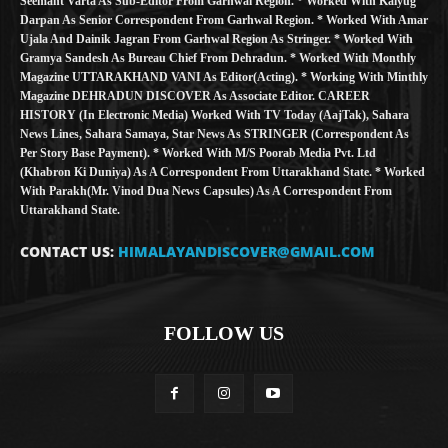
Seemant Varta As Sub-Editor From Garhwal Region. * Worked With Kalyug
Darpan As Senior Correspondent From Garhwal Region. * Worked With Amar
Ujala And Dainik Jagran From Garhwal Region As Stringer. * Worked With
Gramya Sandesh As Bureau Chief From Dehradun. * Worked With Monthly
Magazine UTTARAKHAND VANI As Editor(Acting). * Working With Minthly
Magazine DEHRADUN DISCOVER As Associate Editor. CAREER
HISTORY (in Electronic Media) Worked With TV Today (AajTak), Sahara
News Lines, Sahara Samaya, Star News As STRINGER (Correspondent As
Per Story Base Payment). * Worked With M/S Poorab Media Pvt. Ltd
(Khabron Ki Duniya) As A Correspondent From Uttarakhand State. * Worked
With Parakh(Mr. Vinod Dua News Capsules) As A Correspondent From
Uttarakhand State.
CONTACT US:
HIMALAYANDISCOVER@GMAIL.COM
FOLLOW US