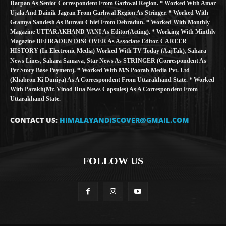
Darpan As Senior Correspondent From Garhwal Region. * Worked With Amar
Ujala And Dainik Jagran From Garhwal Region As Stringer. * Worked With
Gramya Sandesh As Bureau Chief From Dehradun. * Worked With Monthly
Magazine UTTARAKHAND VANI As Editor(Acting). * Working With Minthly
Magazine DEHRADUN DISCOVER As Associate Editor. CAREER
HISTORY (in Electronic Media) Worked With TV Today (AajTak), Sahara
News Lines, Sahara Samaya, Star News As STRINGER (Correspondent As
Per Story Base Payment). * Worked With M/S Poorab Media Pvt. Ltd
(Khabron Ki Duniya) As A Correspondent From Uttarakhand State. * Worked
With Parakh(Mr. Vinod Dua News Capsules) As A Correspondent From
Uttarakhand State.
CONTACT US:
HIMALAYANDISCOVER@GMAIL.COM
FOLLOW US