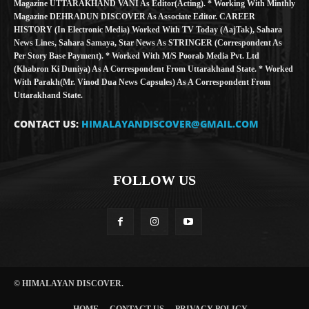
Magazine UTTARAKHAND VANI As Editor(Acting). * Working With Minthly
Magazine DEHRADUN DISCOVER As Associate Editor. CAREER
HISTORY (in Electronic Media) Worked With TV Today (AajTak), Sahara
News Lines, Sahara Samaya, Star News As STRINGER (Correspondent As
Per Story Base Payment). * Worked With M/S Poorab Media Pvt. Ltd
(Khabron Ki Duniya) As A Correspondent From Uttarakhand State. * Worked
With Parakh(Mr. Vinod Dua News Capsules) As A Correspondent From
Uttarakhand State.
CONTACT US:
HIMALAYANDISCOVER@GMAIL.COM
FOLLOW US
© HIMALAYAN DISCOVER.
HOME
CONTACT US
PRIVACY POLICY