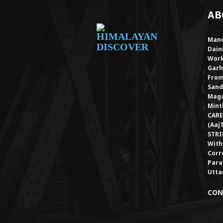
AB
Mano
Dain
Work
Garh
From
Sand
Maga
Mint
CARE
(Aaj
STRI
With
Corr
Para
Utta
CON