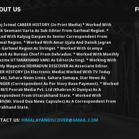
OUT US
F
j Istwal CAREER HISTORY (in Print Media) * Worked With
ik Seemant Varta As Sub-Editor From Garhwal Region. *
ed With Kalyug Darpan As Senior Correspondent From
wal Region. * Worked With Amar Ujala And Dainik Jagran
 Garhwal Region As Stringer. * Worked With Gramya
esh As Bureau Chief From Dehradun. * Worked With Monthly
zine UTTARAKHAND VANI As Editor(Acting). * Working With
hly Magazine DEHRADUN DISCOVER As Associate Editor.
ER HISTORY (in Electronic Media) Worked With TV Today
Tak), Sahara News Lines, Sahara Samaya, Star News As
NGER (Correspondent As Per Story Base Payment). * Worked
 M/S Poorab Media Pvt. Ltd (Khabron Ki Duniya) As A
espondent From Uttarakhand State. * Worked With
kh(Mr. Vinod Dua News Capsules) As A Correspondent From
rakhand State.
TACT US:
HIMALAYANDISCOVER@GMAIL.COM