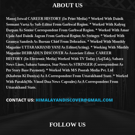
ABOUT US
Manoj Istwal CAREER HISTORY (in Print Media) * Worked With Dainik
Seemant Varta As Sub-Editor From Garhwal Region. * Worked With Kalyug
Darpan As Senior Correspondent From Garhwal Region. * Worked With Amar
Ujala And Dainik Jagran From Garhwal Region As Stringer. * Worked With
Gramya Sandesh As Bureau Chief From Dehradun. * Worked With Monthly
Magazine UTTARAKHAND VANI As Editor(Acting). * Working With Minthly
Magazine DEHRADUN DISCOVER As Associate Editor. CAREER
HISTORY (in Electronic Media) Worked With TV Today (AajTak), Sahara
News Lines, Sahara Samaya, Star News As STRINGER (Correspondent As
Per Story Base Payment). * Worked With M/S Poorab Media Pvt. Ltd
(Khabron Ki Duniya) As A Correspondent From Uttarakhand State. * Worked
With Parakh(Mr. Vinod Dua News Capsules) As A Correspondent From
Uttarakhand State.
CONTACT US:
HIMALAYANDISCOVER@GMAIL.COM
FOLLOW US