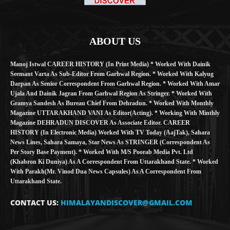
ABOUT US
Manoj Istwal CAREER HISTORY (in Print Media) * Worked With Dainik
Seemant Varta As Sub-Editor From Garhwal Region. * Worked With Kalyug
Darpan As Senior Correspondent From Garhwal Region. * Worked With Amar
Ujala And Dainik Jagran From Garhwal Region As Stringer. * Worked With
Gramya Sandesh As Bureau Chief From Dehradun. * Worked With Monthly
Magazine UTTARAKHAND VANI As Editor(Acting). * Working With Minthly
Magazine DEHRADUN DISCOVER As Associate Editor. CAREER
HISTORY (in Electronic Media) Worked With TV Today (AajTak), Sahara
News Lines, Sahara Samaya, Star News As STRINGER (Correspondent As
Per Story Base Payment). * Worked With M/S Poorab Media Pvt. Ltd
(Khabron Ki Duniya) As A Correspondent From Uttarakhand State. * Worked
With Parakh(Mr. Vinod Dua News Capsules) As A Correspondent From
Uttarakhand State.
CONTACT US:
HIMALAYANDISCOVER@GMAIL.COM