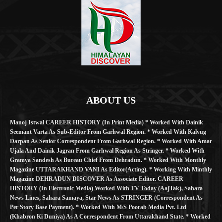
ABOUT US
Manoj Istwal CAREER HISTORY (in Print Media) * Worked With Dainik
Seemant Varta As Sub-Editor From Garhwal Region. * Worked With Kalyug
Darpan As Senior Correspondent From Garhwal Region. * Worked With Amar
Ujala And Dainik Jagran From Garhwal Region As Stringer. * Worked With
Gramya Sandesh As Bureau Chief From Dehradun. * Worked With Monthly
Magazine UTTARAKHAND VANI As Editor(Acting). * Working With Minthly
Magazine DEHRADUN DISCOVER As Associate Editor. CAREER
HISTORY (in Electronic Media) Worked With TV Today (AajTak), Sahara
News Lines, Sahara Samaya, Star News As STRINGER (Correspondent As
Per Story Base Payment). * Worked With M/S Poorab Media Pvt. Ltd
(Khabron Ki Duniya) As A Correspondent From Uttarakhand State. * Worked