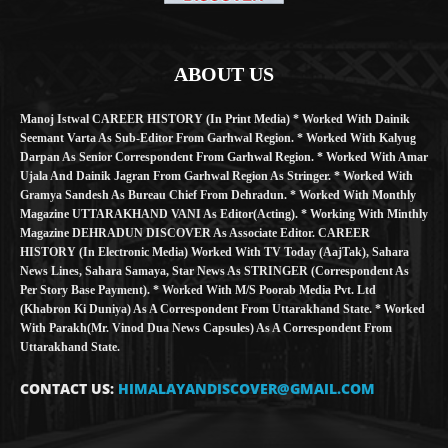
ABOUT US
Manoj Istwal CAREER HISTORY (in Print Media) * Worked With Dainik
Seemant Varta As Sub-Editor From Garhwal Region. * Worked With Kalyug
Darpan As Senior Correspondent From Garhwal Region. * Worked With Amar
Ujala And Dainik Jagran From Garhwal Region As Stringer. * Worked With
Gramya Sandesh As Bureau Chief From Dehradun. * Worked With Monthly
Magazine UTTARAKHAND VANI As Editor(Acting). * Working With Minthly
Magazine DEHRADUN DISCOVER As Associate Editor. CAREER
HISTORY (in Electronic Media) Worked With TV Today (AajTak), Sahara
News Lines, Sahara Samaya, Star News As STRINGER (Correspondent As
Per Story Base Payment). * Worked With M/S Poorab Media Pvt. Ltd
(Khabron Ki Duniya) As A Correspondent From Uttarakhand State. * Worked
With Parakh(Mr. Vinod Dua News Capsules) As A Correspondent From
Uttarakhand State.
CONTACT US:
HIMALAYANDISCOVER@GMAIL.COM