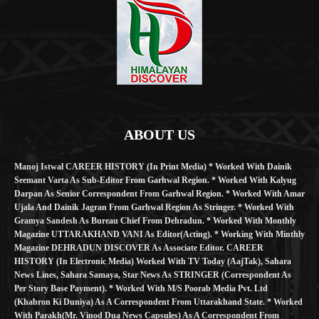
ABOUT US
Manoj Istwal CAREER HISTORY (in Print Media) * Worked With Dainik
Seemant Varta As Sub-Editor From Garhwal Region. * Worked With Kalyug
Darpan As Senior Correspondent From Garhwal Region. * Worked With Amar
Ujala And Dainik Jagran From Garhwal Region As Stringer. * Worked With
Gramya Sandesh As Bureau Chief From Dehradun. * Worked With Monthly
Magazine UTTARAKHAND VANI As Editor(Acting). * Working With Minthly
Magazine DEHRADUN DISCOVER As Associate Editor. CAREER
HISTORY (in Electronic Media) Worked With TV Today (AajTak), Sahara
News Lines, Sahara Samaya, Star News As STRINGER (Correspondent As
Per Story Base Payment). * Worked With M/S Poorab Media Pvt. Ltd
(Khabron Ki Duniya) As A Correspondent From Uttarakhand State. * Worked
With Parakh(Mr. Vinod Dua News Capsules) As A Correspondent From