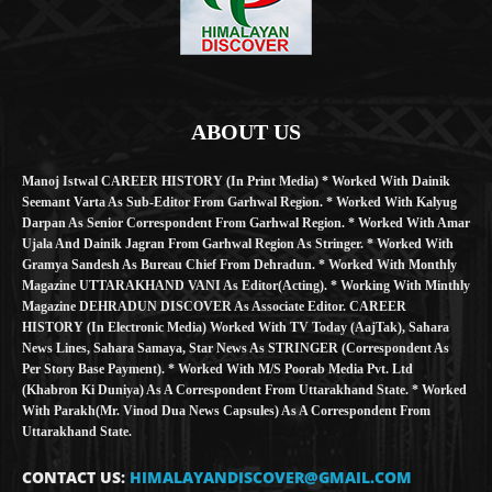
ABOUT US
Manoj Istwal CAREER HISTORY (in Print Media) * Worked With Dainik
Seemant Varta As Sub-Editor From Garhwal Region. * Worked With Kalyug
Darpan As Senior Correspondent From Garhwal Region. * Worked With Amar
Ujala And Dainik Jagran From Garhwal Region As Stringer. * Worked With
Gramya Sandesh As Bureau Chief From Dehradun. * Worked With Monthly
Magazine UTTARAKHAND VANI As Editor(Acting). * Working With Minthly
Magazine DEHRADUN DISCOVER As Associate Editor. CAREER
HISTORY (in Electronic Media) Worked With TV Today (AajTak), Sahara
News Lines, Sahara Samaya, Star News As STRINGER (Correspondent As
Per Story Base Payment). * Worked With M/S Poorab Media Pvt. Ltd
(Khabron Ki Duniya) As A Correspondent From Uttarakhand State. * Worked
With Parakh(Mr. Vinod Dua News Capsules) As A Correspondent From
Uttarakhand State.
CONTACT US:
HIMALAYANDISCOVER@GMAIL.COM