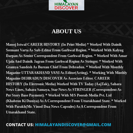
ABOUT US
Manoj Istwal CAREER HISTORY (in Print Media) * Worked With Dainik
Seemant Varta As Sub-Editor From Garhwal Region. * Worked With Kalyug
Darpan As Senior Correspondent From Garhwal Region. * Worked With Amar
Ujala And Dainik Jagran From Garhwal Region As Stringer. * Worked With
Gramya Sandesh As Bureau Chief From Dehradun. * Worked With Monthly
Magazine UTTARAKHAND VANI As Editor(Acting). * Working With Minthly
Magazine DEHRADUN DISCOVER As Associate Editor. CAREER
HISTORY (in Electronic Media) Worked With TV Today (AajTak), Sahara
News Lines, Sahara Samaya, Star News As STRINGER (Correspondent As
Per Story Base Payment). * Worked With M/S Poorab Media Pvt. Ltd
(Khabron Ki Duniya) As A Correspondent From Uttarakhand State. * Worked
With Parakh(Mr. Vinod Dua News Capsules) As A Correspondent From
Uttarakhand State.
CONTACT US:
HIMALAYANDISCOVER@GMAIL.COM