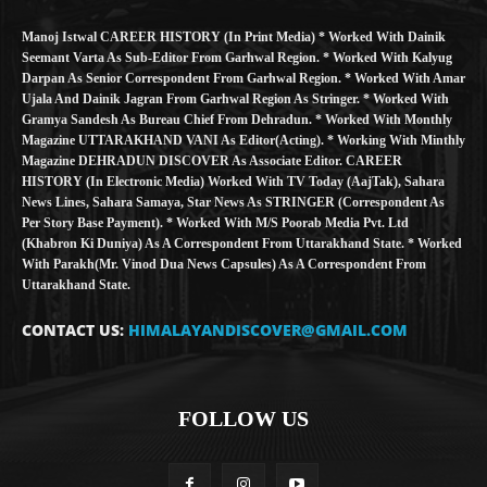
Manoj Istwal CAREER HISTORY (in Print Media) * Worked With Dainik
Seemant Varta As Sub-Editor From Garhwal Region. * Worked With Kalyug
Darpan As Senior Correspondent From Garhwal Region. * Worked With Amar
Ujala And Dainik Jagran From Garhwal Region As Stringer. * Worked With
Gramya Sandesh As Bureau Chief From Dehradun. * Worked With Monthly
Magazine UTTARAKHAND VANI As Editor(Acting). * Working With Minthly
Magazine DEHRADUN DISCOVER As Associate Editor. CAREER
HISTORY (in Electronic Media) Worked With TV Today (AajTak), Sahara
News Lines, Sahara Samaya, Star News As STRINGER (Correspondent As
Per Story Base Payment). * Worked With M/S Poorab Media Pvt. Ltd
(Khabron Ki Duniya) As A Correspondent From Uttarakhand State. * Worked
With Parakh(Mr. Vinod Dua News Capsules) As A Correspondent From
Uttarakhand State.
CONTACT US:
HIMALAYANDISCOVER@GMAIL.COM
FOLLOW US