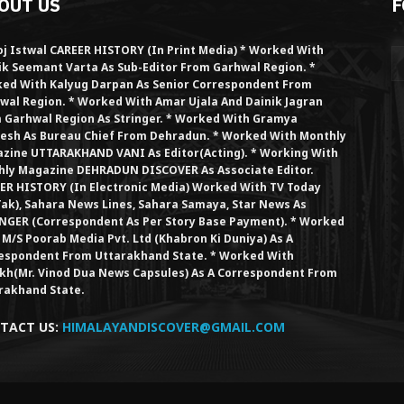
OUT US
F
j Istwal CAREER HISTORY (in Print Media) * Worked With
ik Seemant Varta As Sub-Editor From Garhwal Region. *
ed With Kalyug Darpan As Senior Correspondent From
wal Region. * Worked With Amar Ujala And Dainik Jagran
 Garhwal Region As Stringer. * Worked With Gramya
esh As Bureau Chief From Dehradun. * Worked With Monthly
zine UTTARAKHAND VANI As Editor(Acting). * Working With
hly Magazine DEHRADUN DISCOVER As Associate Editor.
ER HISTORY (in Electronic Media) Worked With TV Today
Tak), Sahara News Lines, Sahara Samaya, Star News As
NGER (Correspondent As Per Story Base Payment). * Worked
 M/S Poorab Media Pvt. Ltd (Khabron Ki Duniya) As A
espondent From Uttarakhand State. * Worked With
kh(Mr. Vinod Dua News Capsules) As A Correspondent From
rakhand State.
TACT US:
HIMALAYANDISCOVER@GMAIL.COM