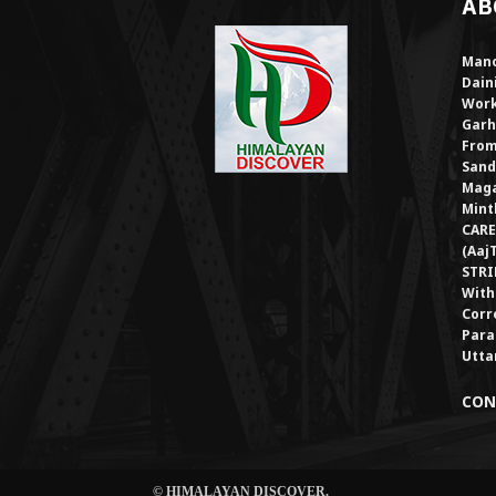
AB
Mano
Dain
Work
Garh
From
Sand
Maga
Mint
CARE
(Aaj
STRI
With
Corr
Para
Utta
CON
© HIMALAYAN DISCOVER.