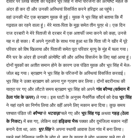
दीवार पर लिखे संदेश को पढ़कर भूप सिंह ने सभी परिजनों की अंत्येष्टि महल के
अंदर ही कर दी और उनकी अस्थियां विसर्जित करने हरिद्वार आ पहुंचे।
वहां उनकी भेंट एक ब्राह्मण युवक से हुई। युवक ने भूप सिंह को बताया कि मैं
गढ़‌वाल का रहने वाला हूं। मेरे माता-पिता के मुझ समेत तीन पुत्र थे। एक दिन
राज दरबारी ने मेरे पिताजी से दरबार में एक अशर्फी जमा करने को कहा, उनसे
यह न हो सका। मैं अपने गुरुजी के साथ गया हुआ था कि पिता जी ने खीर में पूरे
परिवार को विष खिलाया और पिताजी समेत पूरा परिवार मृत्यु के मुंह में चला गया।
मैंने घर के अंदर ही उनकी अंत्येष्टि की और अस्थि विसर्जन के लिए यहां आया हूं।
दोनों युवकों का अतीत समान होने के कारण उस पंडित युवक और भूप सिंह में मेल-
जोल बढ़ गया। ब्राह्मण ने भूप सिंह के परिजनों के अस्थियां विसर्जित करवाई।
भूप सिंह ने उक्त ब्राह्मण को अपना गुरु ग्रहण कर लिया। दोनों बदरीनाथ की
यात्रा पर गए और लौटते समय ब्राह्मण भूप सिंह को अपने
गांव बरैण्या (वर्तमान में
ठेला गांव के ऊपर)
ले गया। इस घाटी के अनुपम नैसर्गिक सौंदर्य को देख
भूप सिंह
ने यहां रहने का निर्णय लिया और वहीं अपने लिए मकान बना दिया। कुछ समय
पश्चात पंडित जी
बरैण्या
से
भटवाड़ा
चले गए और
भूप सिंह गढ़
अथवा
गहड़ (ठेला
के निकट)
में बस गए, लेकिन वहां
हड्डिया भैरू
पक्का और दुमंजिला मकान नहीं
बनाने देता था, अतः
भूप सिंह
ने अपना स्थायी आवास ठेला गांव में बना लिया।
पहले यहां ठेलियाल जाति के लोग थे, बाढ़ के कारण ये लोग अन्यत्र चले गए थे,