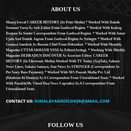
ABOUT US
Manoj Istwal CAREER HISTORY (in Print Media) * Worked With Dainik
Seemant Varta As Sub-Editor From Garhwal Region. * Worked With Kalyug
Darpan As Senior Correspondent From Garhwal Region. * Worked With Amar
Ujala And Dainik Jagran From Garhwal Region As Stringer. * Worked With
Gramya Sandesh As Bureau Chief From Dehradun. * Worked With Monthly
Magazine UTTARAKHAND VANI As Editor(Acting). * Working With Minthly
Magazine DEHRADUN DISCOVER As Associate Editor. CAREER
HISTORY (in Electronic Media) Worked With TV Today (AajTak), Sahara
News Lines, Sahara Samaya, Star News As STRINGER (Correspondent As
Per Story Base Payment). * Worked With M/S Poorab Media Pvt. Ltd
(Khabron Ki Duniya) As A Correspondent From Uttarakhand State. * Worked
With Parakh(Mr. Vinod Dua News Capsules) As A Correspondent From
Uttarakhand State.
CONTACT US:
HIMALAYANDISCOVER@GMAIL.COM
FOLLOW US