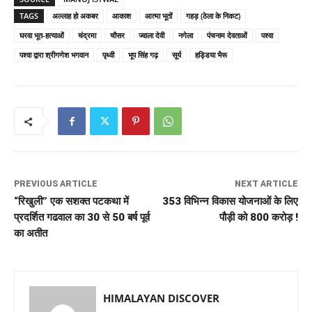
TAGS
अल्लाह हो अकबर
आकाश
आत्मा भूतों
गहड़ (ठेला के निकट)
घरवा भूत-हत्याओं
चंद्रमा
चौसर
ज्वाला देवी
नगेला
पंचनाम देवताओं
पश्वा
पश्वा द्वारा श्रीगणेश भगवान
पृथ्वी
भूप सिंह गढ़
सूर्य
हड्डिया भैरू
PREVIOUS ARTICLE
NEXT ARTICLE
“रिखुली” एक सशक्त पटकथा में
353 विभिन्न विकास योजनाओं के लिए
प्रदर्शित गढवाल का 30 से 50 बर्ष पूर्व
पौड़ी को 800 करोड़ !
का अतीत
HIMALAYAN DISCOVER