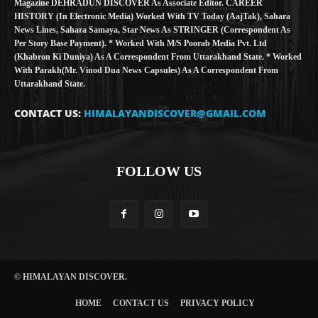
Magazine DEHRADUN DISCOVER As Associate Editor. CAREER
HISTORY (in Electronic Media) Worked With TV Today (AajTak), Sahara
News Lines, Sahara Samaya, Star News As STRINGER (Correspondent As
Per Story Base Payment). * Worked With M/S Poorab Media Pvt. Ltd
(Khabron Ki Duniya) As A Correspondent From Uttarakhand State. * Worked
With Parakh(Mr. Vinod Dua News Capsules) As A Correspondent From
Uttarakhand State.
CONTACT US:
HIMALAYANDISCOVER@GMAIL.COM
FOLLOW US
© HIMALAYAN DISCOVER.
HOME
CONTACT US
PRIVACY POLICY