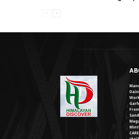
AB
Mano
Dain
Work
Garh
From
Sand
Maga
Mint
CARE
(Aaj