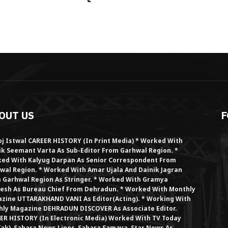
OUT US
F
j Istwal CAREER HISTORY (in Print Media) * Worked With
ik Seemant Varta As Sub-Editor From Garhwal Region. *
ed With Kalyug Darpan As Senior Correspondent From
wal Region. * Worked With Amar Ujala And Dainik Jagran
 Garhwal Region As Stringer. * Worked With Gramya
esh As Bureau Chief From Dehradun. * Worked With Monthly
zine UTTARAKHAND VANI As Editor(Acting). * Working With
hly Magazine DEHRADUN DISCOVER As Associate Editor.
ER HISTORY (in Electronic Media) Worked With TV Today
Tak), Sahara News Lines, Sahara Samaya, Star News As