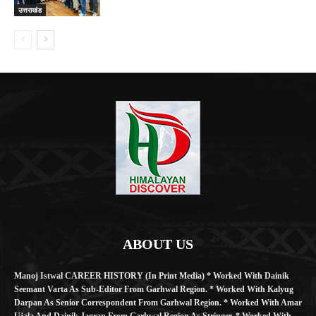
उत्तराखंड
ABOUT US
Manoj Istwal CAREER HISTORY (in Print Media) * Worked With Dainik
Seemant Varta As Sub-Editor From Garhwal Region. * Worked With Kalyug
Darpan As Senior Correspondent From Garhwal Region. * Worked With Amar
Ujala And Dainik Jagran From Garhwal Region As Stringer. * Worked With