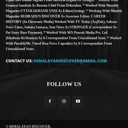
Gramya Sandesh As Bureau Chief From Dehradun. * Worked With Monthly
Magazine UTTARAKHAND VANI As Editor(Acting). * Working With Minthly
Magazine DEHRADUN DISCOVER As Associate Editor. CAREER
HISTORY (in Electronic Media) Worked With TV Today (AajTak), Sahara
News Lines, Sahara Samaya, Star News As STRINGER (Correspondent As
Per Story Base Payment). * Worked With M/S Poorab Media Pvt. Ltd
(Khabron Ki Duniya) As A Correspondent From Uttarakhand State. * Worked
With Parakh(Mr. Vinod Dua News Capsules) As A Correspondent From
Uttarakhand State.
CONTACT US:
HIMALAYANDISCOVER@GMAIL.COM
FOLLOW US
© HIMALAYAN DISCOVER.