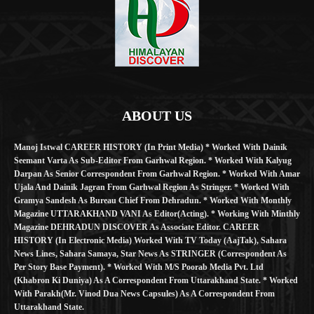
ABOUT US
Manoj Istwal CAREER HISTORY (in Print Media) * Worked With Dainik
Seemant Varta As Sub-Editor From Garhwal Region. * Worked With Kalyug
Darpan As Senior Correspondent From Garhwal Region. * Worked With Amar
Ujala And Dainik Jagran From Garhwal Region As Stringer. * Worked With
Gramya Sandesh As Bureau Chief From Dehradun. * Worked With Monthly
Magazine UTTARAKHAND VANI As Editor(Acting). * Working With Minthly
Magazine DEHRADUN DISCOVER As Associate Editor. CAREER
HISTORY (in Electronic Media) Worked With TV Today (AajTak), Sahara
News Lines, Sahara Samaya, Star News As STRINGER (Correspondent As
Per Story Base Payment). * Worked With M/S Poorab Media Pvt. Ltd
(Khabron Ki Duniya) As A Correspondent From Uttarakhand State. * Worked
With Parakh(Mr. Vinod Dua News Capsules) As A Correspondent From
Uttarakhand State.