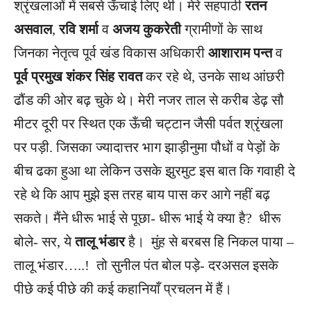
श्रृंखलाओं में सबसे ऊँचाई लिए थी। मेरे सहपाठी
रतन
असवाल
,
रवि शर्मा
व
अजय कुकरेती
ग्रामीणों के साथ
जिनका नेतृत्व पूर्व खंड विकास अधिकारी
आशाराम पन्त
व
पूर्व प्रमुख शंकर सिंह रावत
कर रहे थे, उनके साथ आंछरी
ढौंड की ओर बढ़ चुके थे। मेरी नजर ताल से करीब डेढ़ सौ
मीटर दूरी पर स्थित एक ऊँची चट्टान जैसी पर्वत श्रृंखला
पर पड़ी. जिसका ज्यादात्तर भाग झाड़ीनुमा पौधों व पेड़ों के
बीच ढका हुआ था लेकिन उसके झुरमुट इस बात कि गवाही दे
रहे थे कि आप मुझे इस तरह बाय पास कर आगे नहीं बढ़
सकते। मैंने धीरू भाई से पूछा- धीरू भाई ये क्या है? धीरू
बोले- सर, ये
तालू भंडार
है। मुंह से बरबस हि निकल पाया –
तालू भंडार…..! तो सुनील पंत बोल पड़े- दरअसल इसके
पीछे कई पीछे की कई कहानियाँ प्रचलन में हैं।