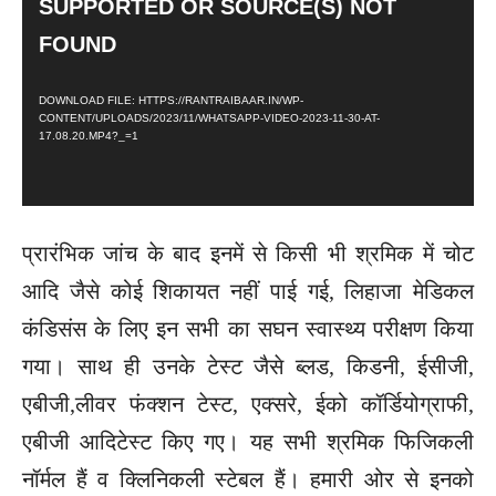
SUPPORTED OR SOURCE(S) NOT
D
FOUND
E
O
DOWNLOAD FILE: HTTPS://RANTRAIBAAR.IN/WP-
P
CONTENT/UPLOADS/2023/11/WHATSAPP-VIDEO-2023-11-30-AT-
L
17.08.20.MP4?_=1
A
Y
E
प्रारंभिक जांच के बाद इनमें से किसी भी श्रमिक में चोट
R
आदि जैसे कोई शिकायत नहीं पाई गई, लिहाजा मेडिकल
कंडिसंस के लिए इन सभी का सघन स्वास्थ्य परीक्षण किया
गया। साथ ही उनके टेस्ट जैसे ब्लड, किडनी, ईसीजी,
एबीजी,लीवर फंक्शन टेस्ट, एक्सरे, ईको कॉर्डियोग्राफी,
एबीजी आदिटेस्ट किए गए। यह सभी श्रमिक फिजिकली
नॉर्मल हैं व क्लिनिकली स्टेबल हैं। हमारी ओर से इनको