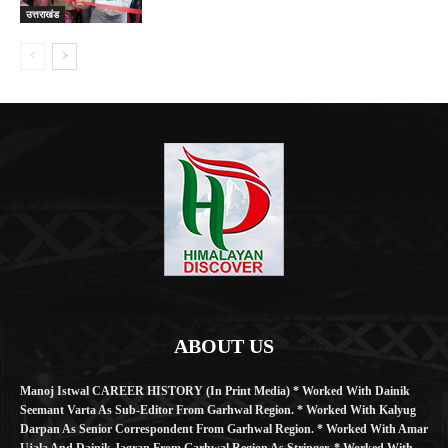
उत्तराखंड
ABOUT US
Manoj Istwal CAREER HISTORY (in Print Media) * Worked With Dainik
Seemant Varta As Sub-Editor From Garhwal Region. * Worked With Kalyug
Darpan As Senior Correspondent From Garhwal Region. * Worked With Amar
Ujala And Dainik Jagran From Garhwal Region As Stringer. * Worked With