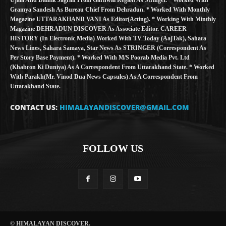
Gramya Sandesh As Bureau Chief From Dehradun. * Worked With Monthly
Magazine UTTARAKHAND VANI As Editor(Acting). * Working With Minthly
Magazine DEHRADUN DISCOVER As Associate Editor. CAREER
HISTORY (in Electronic Media) Worked With TV Today (AajTak), Sahara
News Lines, Sahara Samaya, Star News As STRINGER (Correspondent As
Per Story Base Payment). * Worked With M/S Poorab Media Pvt. Ltd
(Khabron Ki Duniya) As A Correspondent From Uttarakhand State. * Worked
With Parakh(Mr. Vinod Dua News Capsules) As A Correspondent From
Uttarakhand State.
CONTACT US:
HIMALAYANDISCOVER@GMAIL.COM
FOLLOW US
© HIMALAYAN DISCOVER.