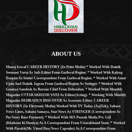
ABOUT US
Manoj Istwal CAREER HISTORY (in Print Media) * Worked With Dainik
Seemant Varta As Sub-Editor From Garhwal Region. * Worked With Kalyug
Darpan As Senior Correspondent From Garhwal Region. * Worked With Amar
Ujala And Dainik Jagran From Garhwal Region As Stringer. * Worked With
Gramya Sandesh As Bureau Chief From Dehradun. * Worked With Monthly
Magazine UTTARAKHAND VANI As Editor(Acting). * Working With Minthly
Magazine DEHRADUN DISCOVER As Associate Editor. CAREER
HISTORY (in Electronic Media) Worked With TV Today (AajTak), Sahara
News Lines, Sahara Samaya, Star News As STRINGER (Correspondent As
Per Story Base Payment). * Worked With M/S Poorab Media Pvt. Ltd
(Khabron Ki Duniya) As A Correspondent From Uttarakhand State. * Worked
With Parakh(Mr. Vinod Dua News Capsules) As A Correspondent From