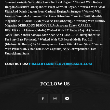
Seemant Varta As Sub-Editor From Garhwal Region. * Worked With Kalyug
Darpan As Senior Correspondent From Garhwal Region. * Worked With Amar
Ujala And Dainik Jagran From Garhwal Region As Stringer. * Worked With
Gramya Sandesh As Bureau Chief From Dehradun. * Worked With Monthly
Magazine UTTARAKHAND VANI As Editor(Acting). * Working With Minthly
Magazine DEHRADUN DISCOVER As Associate Editor. CAREER
HISTORY (in Electronic Media) Worked With TV Today (AajTak), Sahara
News Lines, Sahara Samaya, Star News As STRINGER (Correspondent As
Per Story Base Payment). * Worked With M/S Poorab Media Pvt. Ltd
(Khabron Ki Duniya) As A Correspondent From Uttarakhand State. * Worked
With Parakh(Mr. Vinod Dua News Capsules) As A Correspondent From
Uttarakhand State.
CONTACT US:
HIMALAYANDISCOVER@GMAIL.COM
FOLLOW US