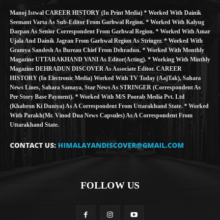
Manoj Istwal CAREER HISTORY (in Print Media) * Worked With Dainik
Seemant Varta As Sub-Editor From Garhwal Region. * Worked With Kalyug
Darpan As Senior Correspondent From Garhwal Region. * Worked With Amar
Ujala And Dainik Jagran From Garhwal Region As Stringer. * Worked With
Gramya Sandesh As Bureau Chief From Dehradun. * Worked With Monthly
Magazine UTTARAKHAND VANI As Editor(Acting). * Working With Minthly
Magazine DEHRADUN DISCOVER As Associate Editor. CAREER
HISTORY (in Electronic Media) Worked With TV Today (AajTak), Sahara
News Lines, Sahara Samaya, Star News As STRINGER (Correspondent As
Per Story Base Payment). * Worked With M/S Poorab Media Pvt. Ltd
(Khabron Ki Duniya) As A Correspondent From Uttarakhand State. * Worked
With Parakh(Mr. Vinod Dua News Capsules) As A Correspondent From
Uttarakhand State.
CONTACT US:
HIMALAYANDISCOVER@GMAIL.COM
FOLLOW US