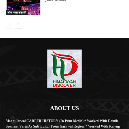
लोक कला-संस्कृति
ABOUT US
Manoj Istwal CAREER HISTORY (in Print Media) * Worked With Dainik
Seemant Varta As Sub-Editor From Garhwal Region. * Worked With Kalyug