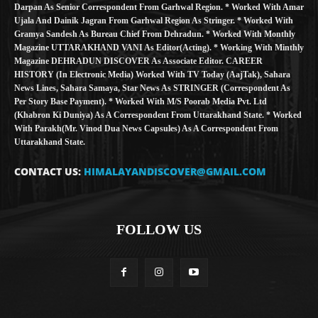
Darpan As Senior Correspondent From Garhwal Region. * Worked With Amar
Ujala And Dainik Jagran From Garhwal Region As Stringer. * Worked With
Gramya Sandesh As Bureau Chief From Dehradun. * Worked With Monthly
Magazine UTTARAKHAND VANI As Editor(Acting). * Working With Minthly
Magazine DEHRADUN DISCOVER As Associate Editor. CAREER
HISTORY (in Electronic Media) Worked With TV Today (AajTak), Sahara
News Lines, Sahara Samaya, Star News As STRINGER (Correspondent As
Per Story Base Payment). * Worked With M/S Poorab Media Pvt. Ltd
(Khabron Ki Duniya) As A Correspondent From Uttarakhand State. * Worked
With Parakh(Mr. Vinod Dua News Capsules) As A Correspondent From
Uttarakhand State.
CONTACT US:
HIMALAYANDISCOVER@GMAIL.COM
FOLLOW US