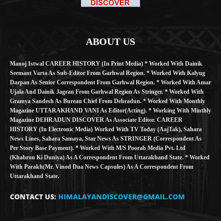
ABOUT US
Manoj Istwal CAREER HISTORY (in Print Media) * Worked With Dainik
Seemant Varta As Sub-Editor From Garhwal Region. * Worked With Kalyug
Darpan As Senior Correspondent From Garhwal Region. * Worked With Amar
Ujala And Dainik Jagran From Garhwal Region As Stringer. * Worked With
Gramya Sandesh As Bureau Chief From Dehradun. * Worked With Monthly
Magazine UTTARAKHAND VANI As Editor(Acting). * Working With Minthly
Magazine DEHRADUN DISCOVER As Associate Editor. CAREER
HISTORY (in Electronic Media) Worked With TV Today (AajTak), Sahara
News Lines, Sahara Samaya, Star News As STRINGER (Correspondent As
Per Story Base Payment). * Worked With M/S Poorab Media Pvt. Ltd
(Khabron Ki Duniya) As A Correspondent From Uttarakhand State. * Worked
With Parakh(Mr. Vinod Dua News Capsules) As A Correspondent From
Uttarakhand State.
CONTACT US:
HIMALAYANDISCOVER@GMAIL.COM