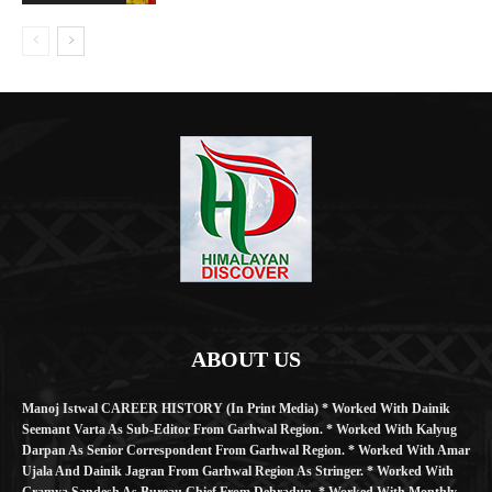
ABOUT US
Manoj Istwal CAREER HISTORY (in Print Media) * Worked With Dainik
Seemant Varta As Sub-Editor From Garhwal Region. * Worked With Kalyug
Darpan As Senior Correspondent From Garhwal Region. * Worked With Amar
Ujala And Dainik Jagran From Garhwal Region As Stringer. * Worked With
Gramya Sandesh As Bureau Chief From Dehradun. * Worked With Monthly