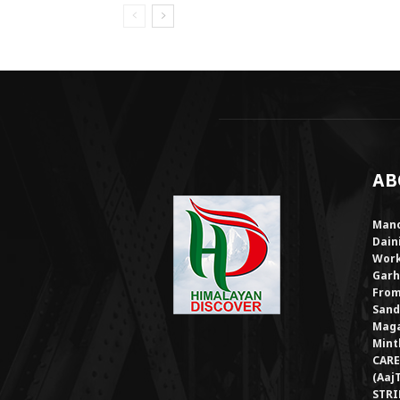
AB
Mano
Dain
Work
Garh
From
Sand
Maga
Mint
CARE
(Aaj
STRI