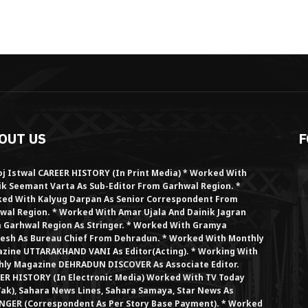
OUT US
F
j Istwal CAREER HISTORY (in Print Media) * Worked With
ik Seemant Varta As Sub-Editor From Garhwal Region. *
ed With Kalyug Darpan As Senior Correspondent From
wal Region. * Worked With Amar Ujala And Dainik Jagran
 Garhwal Region As Stringer. * Worked With Gramya
esh As Bureau Chief From Dehradun. * Worked With Monthly
zine UTTARAKHAND VANI As Editor(Acting). * Working With
hly Magazine DEHRADUN DISCOVER As Associate Editor.
ER HISTORY (in Electronic Media) Worked With TV Today
Tak), Sahara News Lines, Sahara Samaya, Star News As
NGER (Correspondent As Per Story Base Payment). * Worked