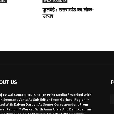
IZED
UNCATEGORIZED
फूलदेई : उत्तराखंड का लोक-
उत्सव
OUT US
F
j Istwal CAREER HISTORY (in Print Media) * Worked With
ik Seemant Varta As Sub-Editor From Garhwal Region. *
ed With Kalyug Darpan As Senior Correspondent From
wal Region. * Worked With Amar Ujala And Dainik Jagran