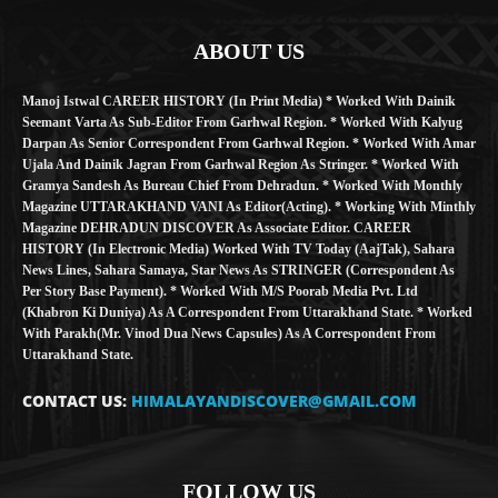
ABOUT US
Manoj Istwal CAREER HISTORY (in Print Media) * Worked With Dainik
Seemant Varta As Sub-Editor From Garhwal Region. * Worked With Kalyug
Darpan As Senior Correspondent From Garhwal Region. * Worked With Amar
Ujala And Dainik Jagran From Garhwal Region As Stringer. * Worked With
Gramya Sandesh As Bureau Chief From Dehradun. * Worked With Monthly
Magazine UTTARAKHAND VANI As Editor(Acting). * Working With Minthly
Magazine DEHRADUN DISCOVER As Associate Editor. CAREER
HISTORY (in Electronic Media) Worked With TV Today (AajTak), Sahara
News Lines, Sahara Samaya, Star News As STRINGER (Correspondent As
Per Story Base Payment). * Worked With M/S Poorab Media Pvt. Ltd
(Khabron Ki Duniya) As A Correspondent From Uttarakhand State. * Worked
With Parakh(Mr. Vinod Dua News Capsules) As A Correspondent From
Uttarakhand State.
CONTACT US:
HIMALAYANDISCOVER@GMAIL.COM
FOLLOW US