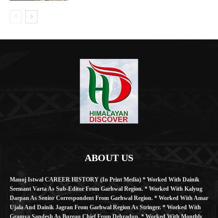
ABOUT US
Manoj Istwal CAREER HISTORY (in Print Media) * Worked With Dainik
Seemant Varta As Sub-Editor From Garhwal Region. * Worked With Kalyug
Darpan As Senior Correspondent From Garhwal Region. * Worked With Amar
Ujala And Dainik Jagran From Garhwal Region As Stringer. * Worked With
Gramya Sandesh As Bureau Chief From Dehradun. * Worked With Monthly