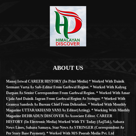
ABOUT US
Manoj Istwal CAREER HISTORY (in Print Media) * Worked With Dainik
Seemant Varta As Sub-Editor From Garhwal Region. * Worked With Kalyug
Darpan As Senior Correspondent From Garhwal Region. * Worked With Amar
Ujala And Dainik Jagran From Garhwal Region As Stringer. * Worked With
Gramya Sandesh As Bureau Chief From Dehradun. * Worked With Monthly
Magazine UTTARAKHAND VANI As Editor(Acting). * Working With Minthly
Magazine DEHRADUN DISCOVER As Associate Editor. CAREER
HISTORY (in Electronic Media) Worked With TV Today (AajTak), Sahara
News Lines, Sahara Samaya, Star News As STRINGER (Correspondent As
Per Story Base Payment). * Worked With M/S Poorab Media Pvt. Ltd