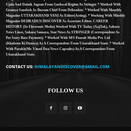
Ujala And Dainik Jagran From Garhwal Region As Stringer. * Worked With
Gramya Sandesh As Bureau Chief From Dehradun. * Worked With Monthly
Magazine UTTARAKHAND VANI As Editor(Acting). * Working With Minthly
Magazine DEHRADUN DISCOVER As Associate Editor. CAREER
HISTORY (in Electronic Media) Worked With TV Today (AajTak), Sahara
News Lines, Sahara Samaya, Star News As STRINGER (Correspondent As
Per Story Base Payment). * Worked With M/S Poorab Media Pvt. Ltd
(Khabron Ki Duniya) As A Correspondent From Uttarakhand State. * Worked
With Parakh(Mr. Vinod Dua News Capsules) As A Correspondent From
Uttarakhand State.
CONTACT US:
HIMALAYANDISCOVER@GMAIL.COM
FOLLOW US