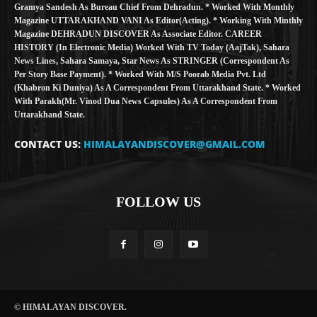
Gramya Sandesh As Bureau Chief From Dehradun. * Worked With Monthly
Magazine UTTARAKHAND VANI As Editor(Acting). * Working With Minthly
Magazine DEHRADUN DISCOVER As Associate Editor. CAREER
HISTORY (in Electronic Media) Worked With TV Today (AajTak), Sahara
News Lines, Sahara Samaya, Star News As STRINGER (Correspondent As
Per Story Base Payment). * Worked With M/S Poorab Media Pvt. Ltd
(Khabron Ki Duniya) As A Correspondent From Uttarakhand State. * Worked
With Parakh(Mr. Vinod Dua News Capsules) As A Correspondent From
Uttarakhand State.
CONTACT US:
HIMALAYANDISCOVER@GMAIL.COM
FOLLOW US
© HIMALAYAN DISCOVER.