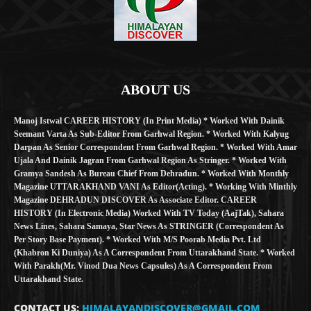
ABOUT US
Manoj Istwal CAREER HISTORY (in Print Media) * Worked With Dainik
Seemant Varta As Sub-Editor From Garhwal Region. * Worked With Kalyug
Darpan As Senior Correspondent From Garhwal Region. * Worked With Amar
Ujala And Dainik Jagran From Garhwal Region As Stringer. * Worked With
Gramya Sandesh As Bureau Chief From Dehradun. * Worked With Monthly
Magazine UTTARAKHAND VANI As Editor(Acting). * Working With Minthly
Magazine DEHRADUN DISCOVER As Associate Editor. CAREER
HISTORY (in Electronic Media) Worked With TV Today (AajTak), Sahara
News Lines, Sahara Samaya, Star News As STRINGER (Correspondent As
Per Story Base Payment). * Worked With M/S Poorab Media Pvt. Ltd
(Khabron Ki Duniya) As A Correspondent From Uttarakhand State. * Worked
With Parakh(Mr. Vinod Dua News Capsules) As A Correspondent From
Uttarakhand State.
CONTACT US:
HIMALAYANDISCOVER@GMAIL.COM