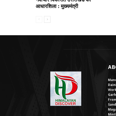
आधारशिला : मुख्यमंत्री
AB
Mano
Dain
Work
Garh
From
Sand
Maga
Mint