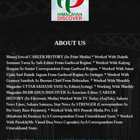
ABOUT US
Manoj Istwal CAREER HISTORY (in Print Media) * Worked With Dainik
Seemant Varta As Sub-Editor From Garhwal Region. * Worked With Kalyug
Darpan As Senior Correspondent From Garhwal Region. * Worked With Amar
Ujala And Dainik Jagran From Garhwal Region As Stringer. * Worked With
Gramya Sandesh As Bureau Chief From Dehradun. * Worked With Monthly
Magazine UTTARAKHAND VANI As Editor(Acting). * Working With Minthly
Magazine DEHRADUN DISCOVER As Associate Editor. CAREER
HISTORY (in Electronic Media) Worked With TV Today (AajTak), Sahara
News Lines, Sahara Samaya, Star News As STRINGER (Correspondent As
Per Story Base Payment). * Worked With M/S Poorab Media Pvt. Ltd
(Khabron Ki Duniya) As A Correspondent From Uttarakhand State. * Worked
With Parakh(Mr. Vinod Dua News Capsules) As A Correspondent From
Uttarakhand State.