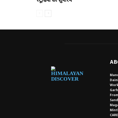
AB
Mano
Dain
Work
Garh
From
Sand
Maga
Mint
CARE