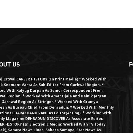
OUT US
F
j Istwal CAREER HISTORY (in Print Media) * Worked With
ik Seemant Varta As Sub-Editor From Garhwal Region. *
ed With Kalyug Darpan As Senior Correspondent From
wal Region. * Worked With Amar Ujala And Dainik Jagran
 Garhwal Region As Stringer. * Worked With Gramya
esh As Bureau Chief From Dehradun. * Worked With Monthly
zine UTTARAKHAND VANI As Editor(Acting). * Working With
hly Magazine DEHRADUN DISCOVER As Associate Editor.
ER HISTORY (in Electronic Media) Worked With TV Today
Tak), Sahara News Lines, Sahara Samaya, Star News As