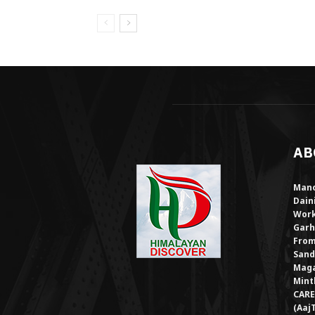
AB
Mano
Dain
Work
Garh
From
Sand
Maga
Mint
CARE
(Aaj