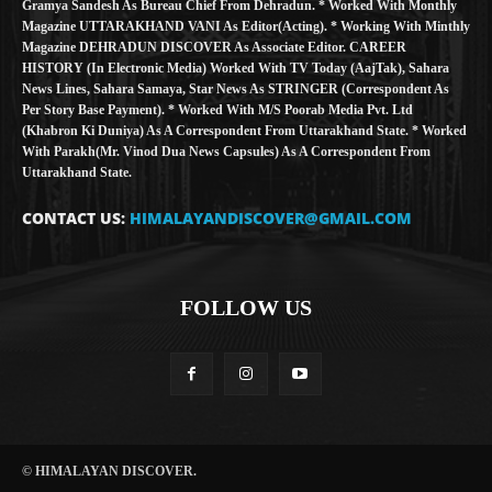
Gramya Sandesh As Bureau Chief From Dehradun. * Worked With Monthly
Magazine UTTARAKHAND VANI As Editor(Acting). * Working With Minthly
Magazine DEHRADUN DISCOVER As Associate Editor. CAREER
HISTORY (in Electronic Media) Worked With TV Today (AajTak), Sahara
News Lines, Sahara Samaya, Star News As STRINGER (Correspondent As
Per Story Base Payment). * Worked With M/S Poorab Media Pvt. Ltd
(Khabron Ki Duniya) As A Correspondent From Uttarakhand State. * Worked
With Parakh(Mr. Vinod Dua News Capsules) As A Correspondent From
Uttarakhand State.
CONTACT US:
HIMALAYANDISCOVER@GMAIL.COM
FOLLOW US
© HIMALAYAN DISCOVER.