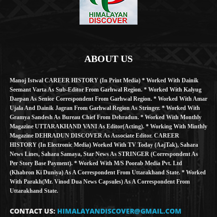
ABOUT US
Manoj Istwal CAREER HISTORY (in Print Media) * Worked With Dainik
Seemant Varta As Sub-Editor From Garhwal Region. * Worked With Kalyug
Darpan As Senior Correspondent From Garhwal Region. * Worked With Amar
Ujala And Dainik Jagran From Garhwal Region As Stringer. * Worked With
Gramya Sandesh As Bureau Chief From Dehradun. * Worked With Monthly
Magazine UTTARAKHAND VANI As Editor(Acting). * Working With Minthly
Magazine DEHRADUN DISCOVER As Associate Editor. CAREER
HISTORY (in Electronic Media) Worked With TV Today (AajTak), Sahara
News Lines, Sahara Samaya, Star News As STRINGER (Correspondent As
Per Story Base Payment). * Worked With M/S Poorab Media Pvt. Ltd
(Khabron Ki Duniya) As A Correspondent From Uttarakhand State. * Worked
With Parakh(Mr. Vinod Dua News Capsules) As A Correspondent From
Uttarakhand State.
CONTACT US:
HIMALAYANDISCOVER@GMAIL.COM