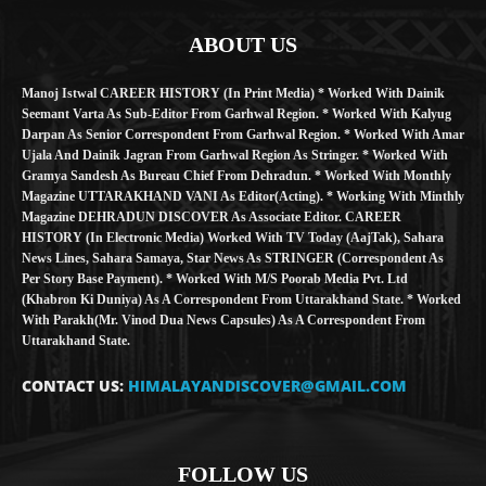
ABOUT US
Manoj Istwal CAREER HISTORY (in Print Media) * Worked With Dainik
Seemant Varta As Sub-Editor From Garhwal Region. * Worked With Kalyug
Darpan As Senior Correspondent From Garhwal Region. * Worked With Amar
Ujala And Dainik Jagran From Garhwal Region As Stringer. * Worked With
Gramya Sandesh As Bureau Chief From Dehradun. * Worked With Monthly
Magazine UTTARAKHAND VANI As Editor(Acting). * Working With Minthly
Magazine DEHRADUN DISCOVER As Associate Editor. CAREER
HISTORY (in Electronic Media) Worked With TV Today (AajTak), Sahara
News Lines, Sahara Samaya, Star News As STRINGER (Correspondent As
Per Story Base Payment). * Worked With M/S Poorab Media Pvt. Ltd
(Khabron Ki Duniya) As A Correspondent From Uttarakhand State. * Worked
With Parakh(Mr. Vinod Dua News Capsules) As A Correspondent From
Uttarakhand State.
CONTACT US:
HIMALAYANDISCOVER@GMAIL.COM
FOLLOW US